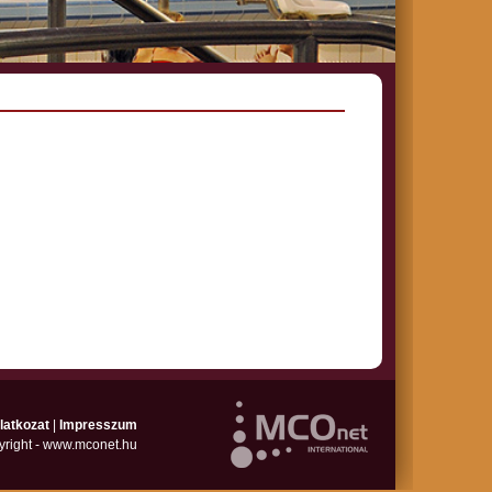
latkozat
|
Impresszum
yright - www.mconet.hu