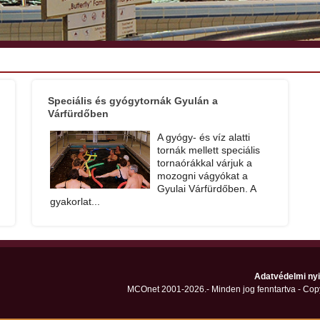
Speciális és gyógytornák Gyulán a
Várfürdőben
A gyógy- és víz alatti
tornák mellett speciális
tornaórákkal várjuk a
mozogni vágyókat a
Gyulai Várfürdőben. A
gyakorlat...
Adatvédelmi nyi
MCOnet 2001-2026.- Minden jog fenntartva - Cop