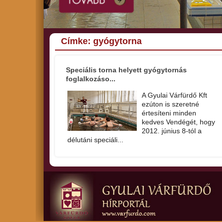
Címke: gyógytorna
Speciális torna helyett gyógytornás
foglalkozáso...
A Gyulai Várfürdő Kft
ezúton is szeretné
értesíteni minden
kedves Vendégét, hogy
2012. június 8-tól a
délutáni speciáli...