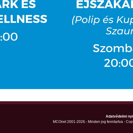
Adatvédelmi nyi
MCOnet 2001-2026.- Minden jog fenntartva - Cop