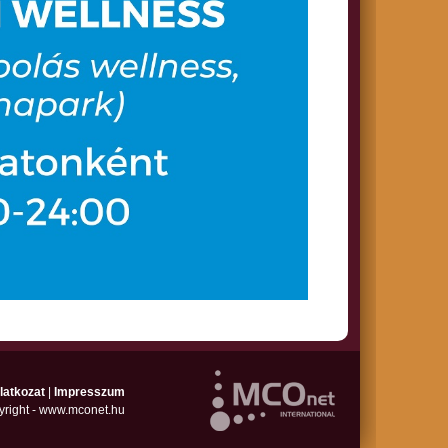
latkozat
|
Impresszum
yright - www.mconet.hu