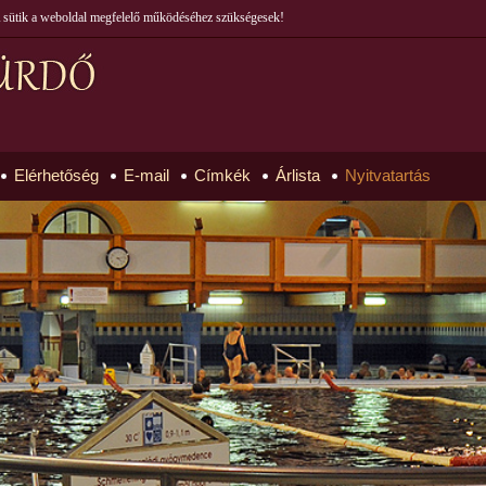
 A sütik a weboldal megfelelő működéséhez szükségesek!
Elérhetőség
E-mail
Címkék
Árlista
Nyitvatartás