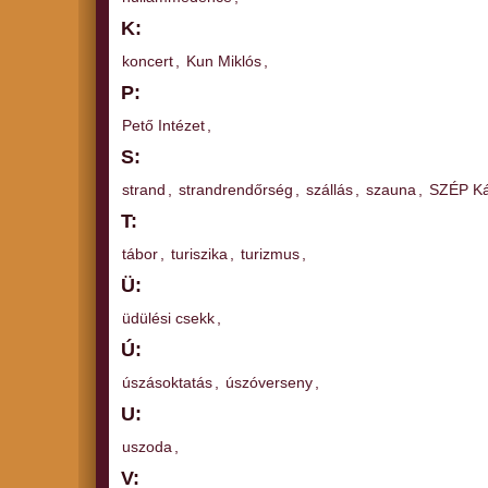
K:
koncert
,
Kun Miklós
,
P:
Pető Intézet
,
S:
strand
,
strandrendőrség
,
szállás
,
szauna
,
SZÉP Ká
T:
tábor
,
turiszika
,
turizmus
,
Ü:
üdülési csekk
,
Ú:
úszásoktatás
,
úszóverseny
,
U:
uszoda
,
V: