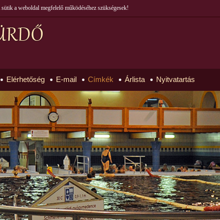
 A sütik a weboldal megfelelő működéséhez szükségesek!
Elérhetőség
E-mail
Címkék
Árlista
Nyitvatartás