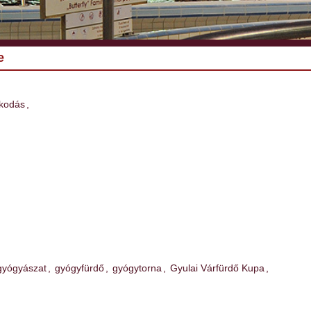
e
kodás
,
gyógyászat
,
gyógyfürdő
,
gyógytorna
,
Gyulai Várfürdő Kupa
,