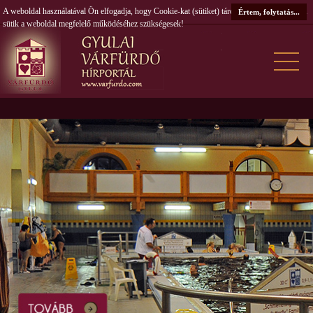
A weboldal használatával Ön elfogadja, hogy Cookie-kat (sütiket) tároljunk számítógépén. A
Értem, folytatás...
sütik a weboldal megfelelő működéséhez szükségesek!