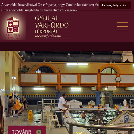
A weboldal használatával Ön elfogadja, hogy Cookie-kat (sütiket) tároljunk számítógépén. A
Értem, folytatás...
sütik a weboldal megfelelő működéséhez szükségesek!