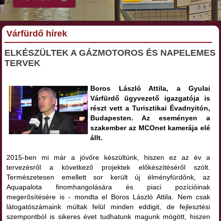
Várfürdő hírek
ELKÉSZÜLTEK A GÁZMOTOROS ÉS NAPELEMES
TERVEK
Boros László Attila, a Gyulai
Várfürdő ügyvezető igazgatója is
részt vett a Turisztikai Évadnyitón,
Budapesten. Az eseményen a
szakember az MCOnet kamerája elé
állt.
2015-ben mi már a jövőre készültünk, hiszen ez az év a
tervezésről a következő projektek előkészítéséről szólt.
Természetesen emellett sor került új élményfürdőnk, az
Aquapalota finomhangolására és piaci pozícióinak
megerősítésére is - mondta el Boros László Attila. Nem csak
látogatószámaink múltak felül minden eddigit, de fejlesztési
szempontból is sikeres évet tudhatunk magunk mögött, hiszen