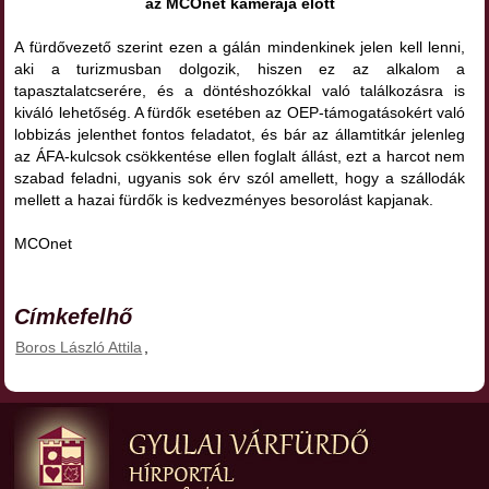
az MCOnet kamerája előtt
A fürdővezető szerint ezen a gálán mindenkinek jelen kell lenni,
aki a turizmusban dolgozik, hiszen ez az alkalom a
tapasztalatcserére, és a döntéshozókkal való találkozásra is
kiváló lehetőség. A fürdők esetében az OEP-támogatásokért való
lobbizás jelenthet fontos feladatot, és bár az államtitkár jelenleg
az ÁFA-kulcsok csökkentése ellen foglalt állást, ezt a harcot nem
szabad feladni, ugyanis sok érv szól amellett, hogy a szállodák
mellett a hazai fürdők is kedvezményes besorolást kapjanak.
MCOnet
Címkefelhő
Boros László Attila
,