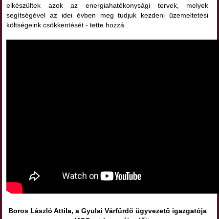
elkészültek azok az energiahatékonysági tervek, melyek
segítségével az idei évben meg tudjuk kezdeni üzemeltetési
költségeink csökkentését - tette hozzá.
Boros László Attila, a Gyulai Várfürdő ügyvezető igazgatója