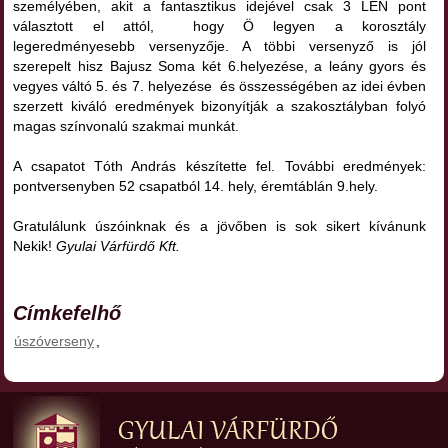
személyében, akit a fantasztikus idejével csak 3 LEN pont
választott el attól, hogy Ö legyen a korosztály
legeredményesebb versenyzője. A többi versenyző is jól
szerepelt hisz Bajusz Soma két 6.helyezése, a leány gyors és
vegyes váltó 5. és 7. helyezése és összességében az idei évben
szerzett kiváló eredmények bizonyítják a szakosztályban folyó
magas színvonalú szakmai munkát.
A csapatot Tóth András készítette fel. További eredmények:
pontversenyben 52 csapatból 14. hely, éremtáblán 9.hely.
Gratulálunk úszóinknak és a jövőben is sok sikert kívánunk
Nekik!
Gyulai Várfürdő Kft.
Címkefelhő
úszóverseny
,