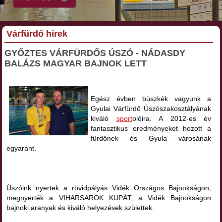
Várfürdő hírek
GYŐZTES VÁRFÜRDŐS ÚSZÓ - NÁDASDY
BALÁZS MAGYAR BAJNOK LETT
Egész évben büszkék vagyunk a
Gyulai Várfürdő Úszószakosztályának
kiváló
sport
olóira. A 2012-es év
fantasztikus eredményeket hozott a
fürdőnek és Gyula városának
egyaránt.
Úszóink nyertek a rövidpályás Vidék Országos Bajnokságon,
megnyerték a VIHARSAROK KUPÁT, a Vidék Bajnokságon
bajnoki aranyak és kiváló helyezések születtek.