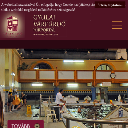
A weboldal használatával Ön elfogadja, hogy Cookie-kat (sütiket) tároljunk számítógépén. A
Értem, folytatás...
sütik a weboldal megfelelő működéséhez szükségesek!