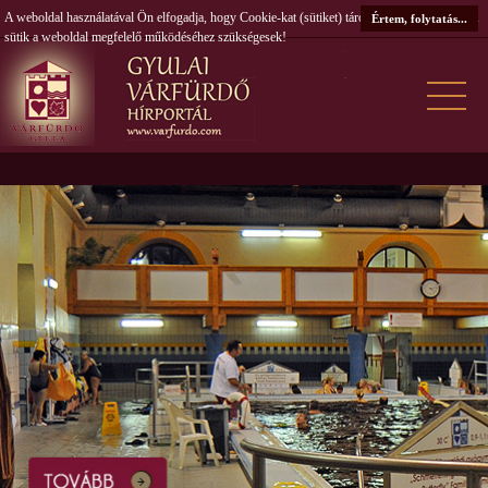
A weboldal használatával Ön elfogadja, hogy Cookie-kat (sütiket) tároljunk számítógépén. A
Értem, folytatás...
sütik a weboldal megfelelő működéséhez szükségesek!