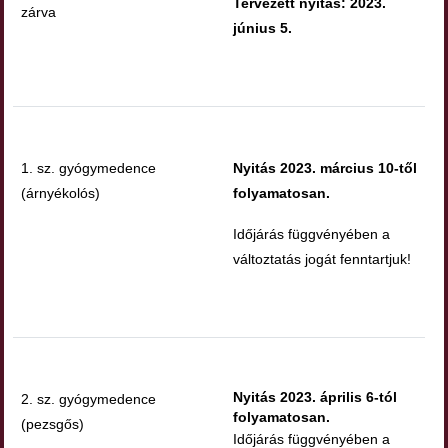
Tervezett nyitás: 2023.
zárva
június 5.
1. sz. gyógymedence
Nyitás 2023. március 10-től
(árnyékolós)
folyamatosan.
Időjárás függvényében a
változtatás jogát fenntartjuk!
Nyitás 2023. április 6-tól
2. sz. gyógymedence
folyamatosan.
(pezsgős)
Időjárás függvényében a