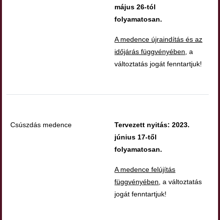
május 26-tól
folyamatosan.
A medence újraindítás és az
időjárás függvényében
, a
változtatás jogát fenntartjuk!
Csúszdás medence
Tervezett nyitás: 2023.
június 17-től
folyamatosan.
A medence felújítás
függvényében
, a változtatás
jogát fenntartjuk!