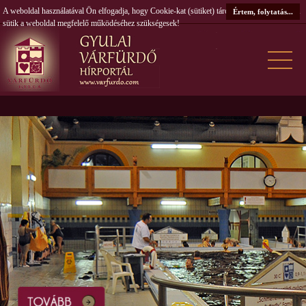
A weboldal használatával Ön elfogadja, hogy Cookie-kat (sütiket) tároljunk számítógépén. A
Értem, folytatás...
sütik a weboldal megfelelő működéséhez szükségesek!