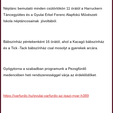
Néptánc bemutató minden csütörtökön 11 órától a Harruckern
Táncegyüttes és a Gyulai Erkel Ferenc Alapfokú Művészeti
Iskola néptáncosainak jóvoltából.
Bábszínház péntekenként 16 órától, ahol a Kacagó bábszínház
és a Tick -Tack bábszínház csal mosolyt a gyerekek arcára.
Gyógytorna a szabadban programunk a Pezsgfürdő
medencében heti rendszerességgel várja az érdeklődőket.
https://varfurdo.hu/gyulai-varfurdo-az-igazi-nyar-h389