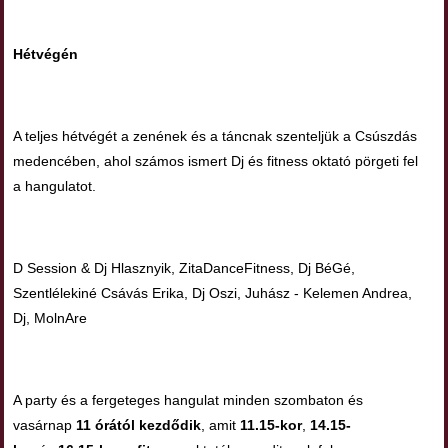
Hétvégén
A teljes hétvégét a zenének és a táncnak szenteljük a Csúszdás
medencében, ahol számos ismert Dj és fitness oktató pörgeti fel
a hangulatot.
D Session & Dj Hlasznyik, ZitaDanceFitness, Dj BéGé,
Szentlélekiné Csávás Erika, Dj Oszi, Juhász - Kelemen Andrea,
Dj, MolnAre
A party és a fergeteges hangulat minden szombaton és
vasárnap
11 órától kezdődik
, amit
11.15-kor
,
14.15-