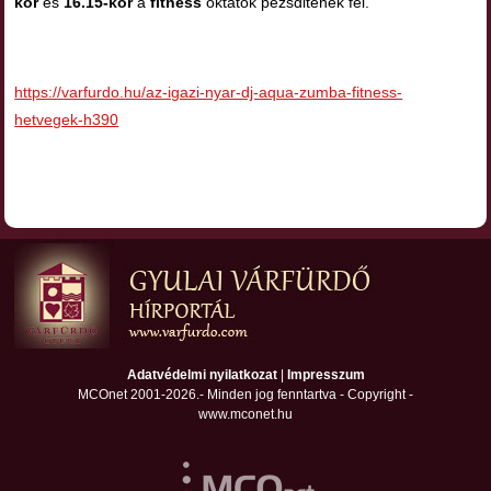
kor
és
16.15-kor
a
fitness
oktatók pezsditenek fel.
https://varfurdo.hu/az-igazi-nyar-dj-aqua-zumba-fitness-
hetvegek-h390
Adatvédelmi nyilatkozat
|
Impresszum
MCOnet 2001-2026.- Minden jog fenntartva - Copyright -
www.mconet.hu