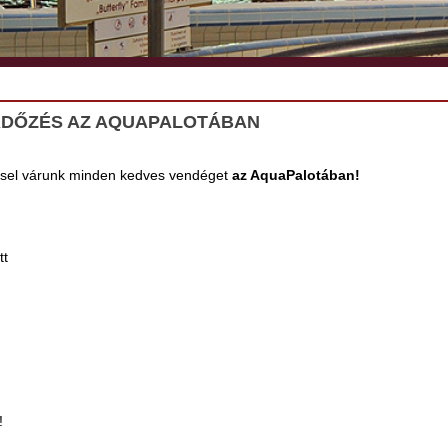
RDŐZÉS AZ AQUAPALOTÁBAN
sel várunk minden kedves vendéget
az AquaPalotában!
tt
!