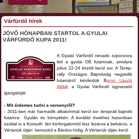
Várfürdő hírek
JÖVŐ HÓNAPBAN STARTOL A GYULAI
VÁRFÜRDŐ KUPA 2011!
A Gyulai Várfürdő névadó szponzora
lett a gyulai OB futamnak, amelyre
július 22-24 között kerül sor. A Terep-
rally Országos Bajnokság negyedik
futamáról kérdeztük B
oros László
Attilá
t, a Gyulai Várfürdő ügyvezető
igazgatóját.
- Mit érdemes tudni a versenyről?
- 2011-ben már harmadik alkalommal kerül sor tereprali bajnoki
futamra Gyulán és környékén. A korábbi évekhez hasonlóan
ezúttal is a Kossuth téri körforgalomtól lesz lezárva a belváros, a
Vértanúk útján keresztül a Bárdos-hídig. A Vértanúk útján kerül