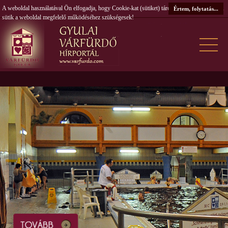
A weboldal használatával Ön elfogadja, hogy Cookie-kat (sütiket) tároljunk számítógépén. A
Értem, folytatás...
sütik a weboldal megfelelő működéséhez szükségesek!