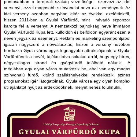
pontosabban a tereprali szakág vezetősége szervezi az idei
versenyt, ezzel magasabb színvonalat adva az eseménynek. Az
idei verseny azonban nagyban eltér az évekkel ezelőttiektől,
hiszen 2011-ben a Gyulai Várfürdő, mint névadó szponzor
karolta fel a versenyt. A nemzetközi bajnokság neve immáron
Gyulai Várfürdő Kupa lett, külföldön és belföldön egyaránt ezen a
néven jegyzik az eseményt. Reklám és marketing szempontjából
igazán nagyszerű a névválasztás, hiszen a verseny nevében
hordozza Gyula város egyik legnagyobb attrakciójának, a Gyulai
Várfürdőnek a nevét, tájékoztatva sokakat arról, hogy egy híres,
négycsillagos strand és gyógyfürdő található nálunk.. A
médiában egy olyan város mutatkozik be, ahol van egy magas
színvonalú fürdő, kitűnő szálláshelyekkel rendelkezik, színes
programokat ígér látogatóinak. Gyula városa egy olyan komplex
úti ajánlatot nyújt az érdeklődőknek, melyet nehéz fölülmúlni.