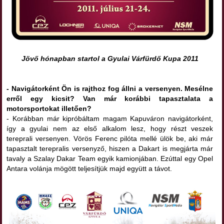
Jövő hónapban startol a Gyulai Várfürdő Kupa 2011
- Navigátorként Ön is rajthoz fog állni a versenyen. Mesélne
erről egy kicsit? Van már korábbi tapasztalata a
motorsportokat illetően?
- Korábban már kipróbáltam magam Kapuváron navigátorként,
így a gyulai nem az első alkalom lesz, hogy részt veszek
tereprali versenyen. Vörös Ferenc pilóta mellé ülök be, aki már
tapasztalt terepralis versenyző, hiszen a Dakart is megjárta már
tavaly a Szalay Dakar Team egyik kamionjában. Ezúttal egy Opel
Antara volánja mögött teljesítjük majd együtt a távot.