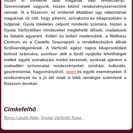
hiszen itt mindenki talál magának való rendezvényt.
Szerencsések vagyunk, hiszen kitűnő rendezvényszervezőink
vannak. Itt a főszezon, az emberek általában úgy választanak
maguknak úti célt, hogy pihenni, szórakozni és kikapcsolódni is
tudjanak. Gyula tökéletes célpont mindenki számára, hiszen a
Gyulai Várfürdőben mindezeket megtehetik idősek, családosok
és fiatalok egyaránt. Kültéri és beltéri medencéink, a Wellness
Centrum és a Castello Szaunapark a rendelkezésükre állnak
fürdővendégeinknek. A Várfürdő egész napos kikapcsolódást
biztosít számukra, azonban akik a fürdő nyújtotta lehetőségek
mellett egyéb szórakozási módot keresnek, azoknak ajánlom a
szabadtéri színvonalas rendezvényeket: színházi, kulturális,
gasztronómiai, hagyományőrző,
sport
és egyéb eseményeket. A
rendezvények és a jó idő miatt is több vendégre számítunk a
főszezon derekán.
Címkefelhő
Boros László Attila
,
Gyulai Várfürdő Kupa
,