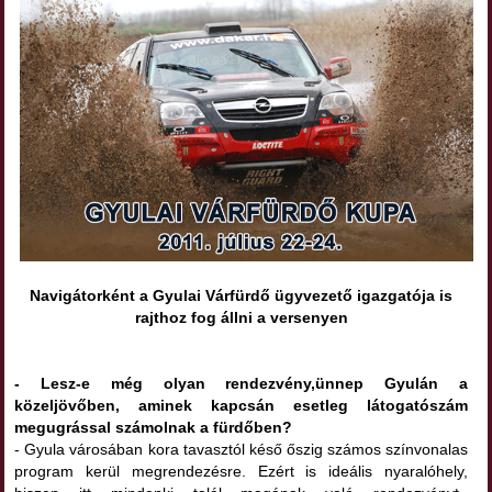
Navigátorként a Gyulai Várfürdő ügyvezető igazgatója is
rajthoz fog állni a versenyen
- Lesz-e még olyan rendezvény,ünnep Gyulán a
közeljövőben, aminek kapcsán esetleg látogatószám
megugrással számolnak a fürdőben?
- Gyula városában kora tavasztól késő őszig számos színvonalas
program kerül megrendezésre. Ezért is ideális nyaralóhely,