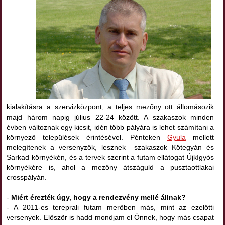
kialakításra a szervizközpont, a teljes mezőny ott állomásozik
majd három napig július 22-24 között. A szakaszok minden
évben változnak egy kicsit, idén több pályára is lehet számítani a
környező települések érintésével. Pénteken
Gyula
mellett
melegítenek a versenyzők, lesznek szakaszok Kötegyán és
Sarkad környékén, és a tervek szerint a futam ellátogat Újkígyós
környékére is, ahol a mezőny átszáguld a pusztaottlakai
crosspályán.
-
Miért érezték úgy, hogy a rendezvény mellé állnak?
- A 2011-es tereprali futam merőben más, mint az ezelőtti
versenyek. Először is hadd mondjam el Önnek, hogy más csapat