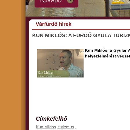
Várfürdő hírek
KUN MIKLÓS: A FÜRDŐ GYULA TUR
Kun Miklós, a Gyulai V
helyezfelmérést végzet
Címkefelhő
Kun Miklós
,
turizmus
,