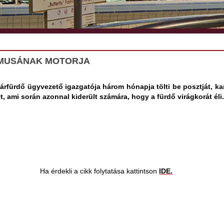
IZMUSÁNAK MOTORJA
árfürdő ügyvezető igazgatója három hónapja tölti be posztját, ka
t, ami során azonnal kiderült számára, hogy a fürdő virágkorát éli.
Ha érdekli a cikk folytatása kattintson
IDE.