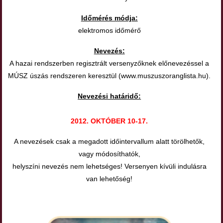
Időmérés módja:
elektromos időmérő
Nevezés:
A hazai rendszerben regisztrált versenyzőknek előnevezéssel a
MÚSZ úszás rendszeren keresztül (www.muszuszoranglista.hu).
Nevezési határidő:
2012. OKTÓBER 10-17.
A nevezések csak a megadott időintervallum alatt törölhetők,
vagy módosíthatók,
helyszíni nevezés nem lehetséges! Versenyen kívüli indulásra
van lehetőség!