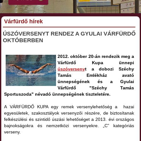
Várfürdő hírek
ÚSZÓVERSENYT RENDEZ A GYULAI VÁRFÜRDŐ
OKTÓBERBEN
2012. október 20-án rendezik meg a
Várfürdő Kupa ünnepi
úszóverseny
t a dobozi Széchy
Tamás Emlékház avató
ünnepségének és a Gyulai
Várfürdő "Széchy Tamás
Sportuszoda" névadó ünnepségének tiszteletére.
A VÁRFÜRDŐ KUPA egy remek versenylehetőség a hazai
egyesületek, szakosztályok versenyzői részére, de biztosítanak
felkészülési és szintidő úszási lehetőséget a 2013. évi országos
bajnokságokra és nemzetközi versenyekre. „C” kategóriás
verseny.