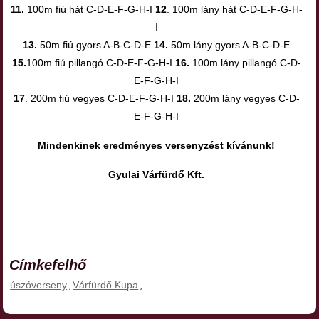
11.
100m fiú hát C-D-E-F-G-H-I
12
. 100m lány hát C-D-E-F-G-H-
I
13.
50m fiú gyors A-B-C-D-E
14.
50m lány gyors A-B-C-D-E
15.
100m fiú pillangó C-D-E-F-G-H-I
16.
100m lány pillangó C-D-
E-F-G-H-I
17
. 200m fiú vegyes C-D-E-F-G-H-I
18.
200m lány vegyes C-D-
E-F-G-H-I
Mindenkinek eredményes versenyzést kívánunk!
Gyulai Várfürdő Kft.
Címkefelhő
úszóverseny
,
Várfürdő Kupa
,