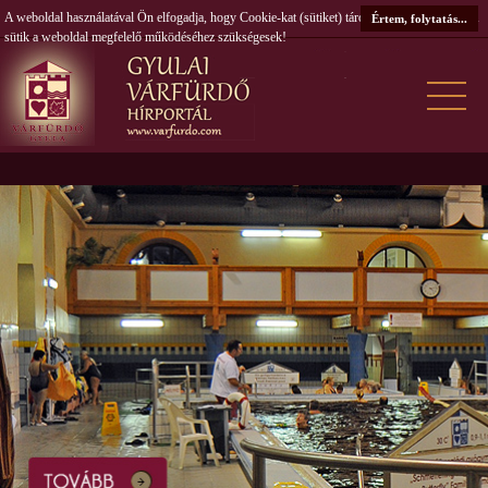
A weboldal használatával Ön elfogadja, hogy Cookie-kat (sütiket) tároljunk számítógépén. A
Értem, folytatás...
sütik a weboldal megfelelő működéséhez szükségesek!