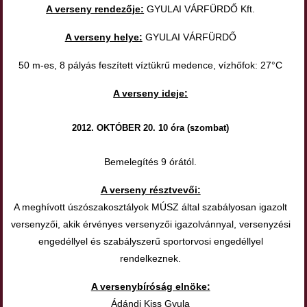
A verseny rendezője:
GYULAI VÁRFÜRDŐ Kft.
A verseny helye:
GYULAI VÁRFÜRDŐ
50 m-es, 8 pályás feszített víztükrű medence, vízhőfok: 27°C
A verseny ideje:
2012. OKTÓBER 20. 10 óra (szombat)
Bemelegítés 9 órától.
A verseny résztvevői:
A meghívott úszószakosztályok MÚSZ által szabályosan igazolt
versenyzői, akik érvényes versenyzői igazolvánnyal, versenyzési
engedéllyel és szabályszerű sportorvosi engedéllyel
rendelkeznek.
A versenybíróság elnöke:
Ádándi Kiss Gyula