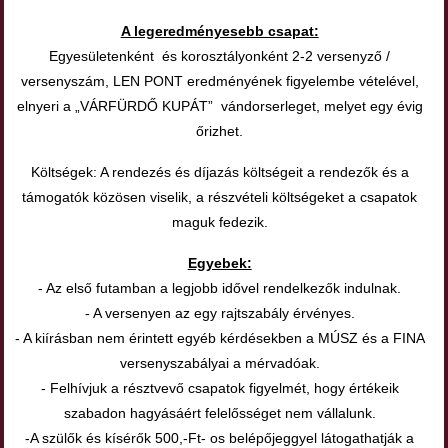
A legeredményesebb csapat:
Egyesületenként és korosztályonként 2-2 versenyző /
versenyszám, LEN PONT eredményének figyelembe vételével,
elnyeri a „VÁRFÜRDŐ KUPÁT” vándorserleget, melyet egy évig
őrizhet.
Költségek: A rendezés és díjazás költségeit a rendezők és a
támogatók közösen viselik, a részvételi költségeket a csapatok
maguk fedezik.
Egyebek:
- Az első futamban a legjobb idővel rendelkezők indulnak.
- A versenyen az egy rajtszabály érvényes.
- A kiírásban nem érintett egyéb kérdésekben a MÚSZ és a FINA
versenyszabályai a mérvadóak.
- Felhívjuk a résztvevő csapatok figyelmét, hogy értékeik
szabadon hagyásáért felelősséget nem vállalunk.
-A szülők és kísérők 500,-Ft- os belépőjeggyel látogathatják a