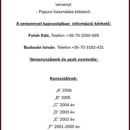
versenyt.
- Papucs használata kötelező.
A versennyel kapcsolatban információ kérhető:
Fehér Edit,
Telefon::+36-70-3260-668
Budavári István
, Telefon:+36-70-3182-431
Versenyszámok és azok sorrendje:
Korosztályok:
„A” 2006
„B” 2005
„C” 2004 év
„D” 2003 év
„E” 2002 év
„F” 2001-2000 év