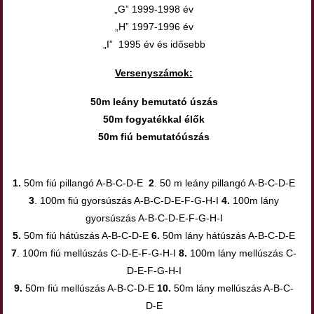
„G” 1999-1998 év
„H” 1997-1996 év
„I” 1995 év és idősebb
Versenyszámok:
50m leány bemutató úszás
50m fogyatékkal élők
50m fiú bemutatóúszás
1.
50m fiú pillangó A-B-C-D-E
2
. 50 m leány pillangó A-B-C-D-E
3
. 100m fiú gyorsúszás A-B-C-D-E-F-G-H-I
4.
100m lány
gyorsúszás A-B-C-D-E-F-G-H-I
5.
50m fiú hátúszás A-B-C-D-E
6.
50m lány hátúszás A-B-C-D-E
7
. 100m fiú mellúszás C-D-E-F-G-H-I
8.
100m lány mellúszás C-
D-E-F-G-H-I
9.
50m fiú mellúszás A-B-C-D-E
10.
50m lány mellúszás A-B-C-
D-E