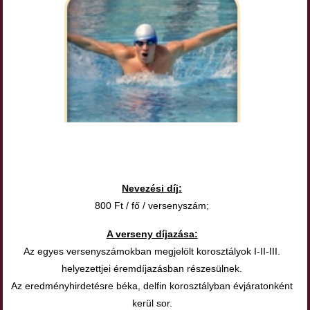
Nevezési díj:
800 Ft / fő / versenyszám;
A verseny díjazása:
Az egyes versenyszámokban megjelölt korosztályok I-II-III.
helyezettjei éremdíjazásban részesülnek.
Az eredményhirdetésre béka, delfin korosztályban évjáratonként
kerül sor.