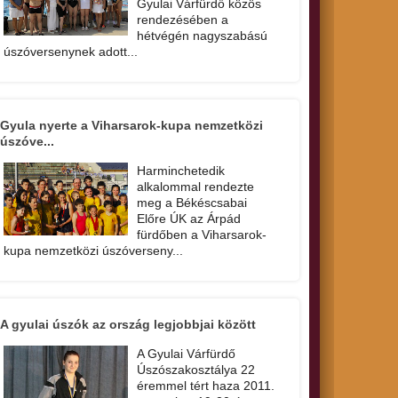
Gyulai Várfürdő közös
rendezésében a
hétvégén nagyszabású
úszóversenynek adott...
Gyula nyerte a Viharsarok-kupa nemzetközi
úszóve...
Harminchetedik
alkalommal rendezte
meg a Békéscsabai
Előre ÚK az Árpád
fürdőben a Viharsarok-
kupa nemzetközi úszóverseny...
A gyulai úszók az ország legjobbjai között
A Gyulai Várfürdő
Úszószakosztálya 22
éremmel tért haza 2011.