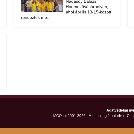
Nádasdy Balázs
Hódmezővásárhelyen,
ahol április 13-15-között
rendezték me...
Adatvédelmi nyi
MCOnet 2001-2026.- Minden jog fenntartva - Cop