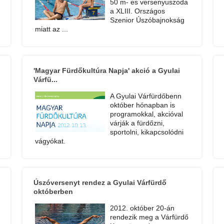
50 m- es versenyuszoda
a XLIII. Országos
Szenior Úszóbajnokság
miatt az ...
'Magyar Fürdőkultúra Napja' akció a Gyulai
Várfü...
A Gyulai Várfürdőbenn
október hónapban is
programokkal, akcióval
várják a fürdőzni,
sportolni, kikapcsolódni
vágyókat.
Úszóversenyt rendez a Gyulai Várfürdő
októberben
2012. október 20-án
rendezik meg a Várfürdő