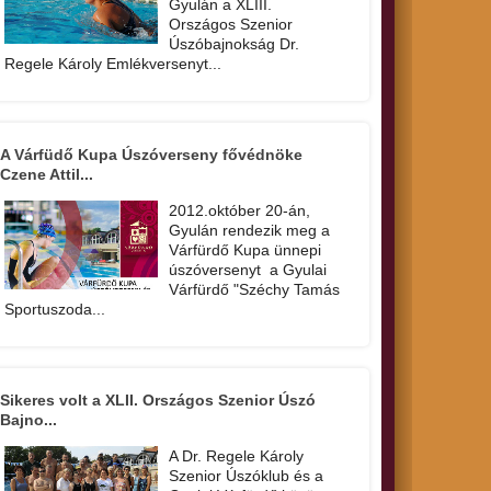
Gyulán a XLIII.
Országos Szenior
Úszóbajnokság Dr.
Regele Károly Emlékversenyt...
A Várfüdő Kupa Úszóverseny fővédnöke
Czene Attil...
2012.október 20-án,
Gyulán rendezik meg a
Várfürdő Kupa ünnepi
úszóversenyt a Gyulai
Várfürdő "Széchy Tamás
Sportuszoda...
Sikeres volt a XLII. Országos Szenior Úszó
Bajno...
A Dr. Regele Károly
Szenior Úszóklub és a