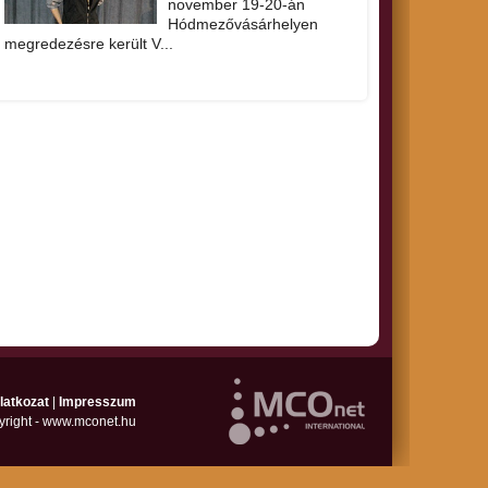
november 19-20-án
Hódmezővásárhelyen
megredezésre került V...
latkozat
|
Impresszum
yright - www.mconet.hu