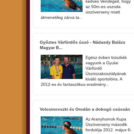
kedves Vendégeit, hogy
az 50m-es uszoda
úszóverseny miatt
átmenetileg zárva ta...
Győztes Várfürdős úszó - Nádasdy Balázs
Magyar B...
Egész évben büszkék
vagyunk a Gyulai
Várfürdő
Úszószakosztályának
kiváló sportolóira. A
2012-es év fantasztikus eredmény...
Volosinovszki és Orodán a dobogó csúcsán
Az Aranyhomok Kupa
Úszóverseny második
fordulója 2012. május 6-