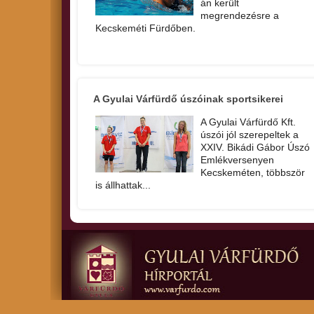
án került
megrendezésre a
Kecskeméti Fürdőben.
A Gyulai Várfürdő úszóinak sportsikerei
A Gyulai Várfürdő Kft.
úszói jól szerepeltek a
XXIV. Bikádi Gábor Úszó
Emlékversenyen
Kecskeméten, többször
is állhattak...