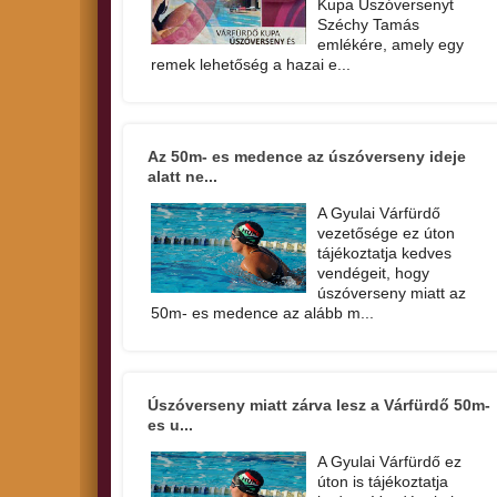
Kupa Úszóversenyt
Széchy Tamás
emlékére, amely egy
remek lehetőség a hazai e...
Az 50m- es medence az úszóverseny ideje
alatt ne...
A Gyulai Várfürdő
vezetősége ez úton
tájékoztatja kedves
vendégeit, hogy
úszóverseny miatt az
50m- es medence az alább m...
Úszóverseny miatt zárva lesz a Várfürdő 50m-
es u...
A Gyulai Várfürdő ez
úton is tájékoztatja